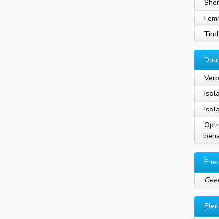
Shem
Femm
Tind
Duu
Verb
Isola
Isol
Optr
beh
Ener
Geen
Eten