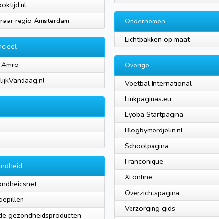
oktijd.nl
raar regio Amsterdam
Ondernemen
Lichtbakken op maat
ncieel
 Amro
Overige
lijkVandaag.nl
Voetbal International
Linkpaginas.eu
Eyoba Startpagina
Blogbymerdjelin.nl
Schoolpagina
Franconique
ndheid
Xi online
ndheidsnet
Overzichtspagina
tiepillen
Verzorging gids
de gezondheidsproducten