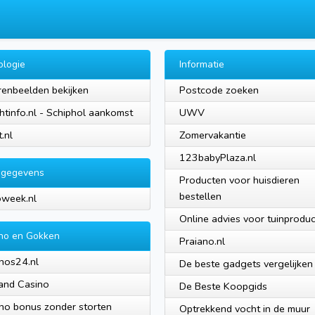
ologie
Informatie
renbeelden bekijken
Postcode zoeken
htinfo.nl - Schiphol aankomst
UWV
.nl
Zomervakantie
123babyPlaza.nl
ogegevens
Producten voor huisdieren
bestellen
week.nl
Online advies voor tuinprodu
no en Gokken
Praiano.nl
nos24.nl
De beste gadgets vergelijken
and Casino
De Beste Koopgids
no bonus zonder storten
Optrekkend vocht in de muur