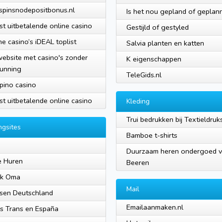
spinsnodepositbonus.nl
Is het nou gepland of geplan
st uitbetalende online casino
Gestijld of gestyled
ne casino’s iDEAL toplist
Salvia planten en katten
website met casino's zonder
K eigenschappen
unning
TeleGids.nl
pino casino
st uitbetalende online casino
Kleding
Trui bedrukken bij Textieldru
ngsites
Bamboe t-shirts
a
Duurzaam heren ondergoed 
e Huren
Beeren
ik Oma
Mail
sen Deutschland
Emailaanmaken.nl
s Trans en España