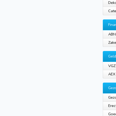
Deko
Cate
Fina
ABN
Zake
Geld
VGZ
AEX
Gezo
Gezo
Erec
Goe