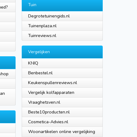
Tuin
ned?
Degrotetuinengids.nl
Tuinenplaza.nl
Tuinreviews.nl
Vergelijken
KNIQ
Benbestel.nl
kshop
Keukenspullenreviews.nl
Vergelijk kolfapparaten
van
Vraaghetsven.nl
Beste10producten.nl
Cosmetica-Advies.nl
Woonartikelen online vergelijking