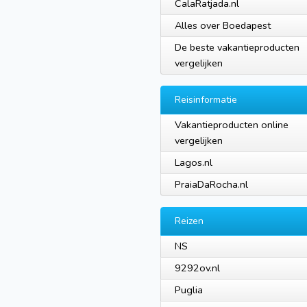
CalaRatjada.nl
Alles over Boedapest
De beste vakantieproducten
vergelijken
Reisinformatie
Vakantieproducten online
vergelijken
Lagos.nl
PraiaDaRocha.nl
Reizen
NS
9292ov.nl
Puglia