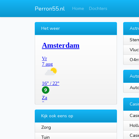
Perron55.nl
Home
Dochters
Het weer
Astr
Ster
Vluc
O4nt
Aut
Auto
Casi
Casi
Kijk ook eens op
Holl
Zorg
Casi
Tuin