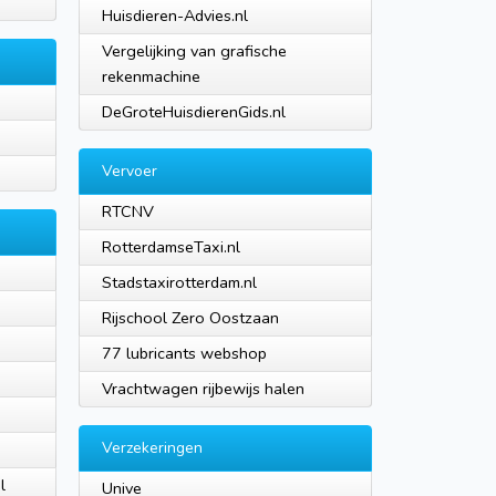
Huisdieren-Advies.nl
Vergelijking van grafische
rekenmachine
DeGroteHuisdierenGids.nl
Vervoer
RTCNV
RotterdamseTaxi.nl
Stadstaxirotterdam.nl
Rijschool Zero Oostzaan
77 lubricants webshop
Vrachtwagen rijbewijs halen
Verzekeringen
l
Unive