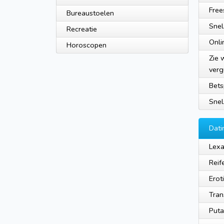
Free
Bureaustoelen
Snel
Recreatie
Onli
Horoscopen
Zie 
verg
Bets
Snel
Dati
Lex
Reif
Erot
Tran
Puta