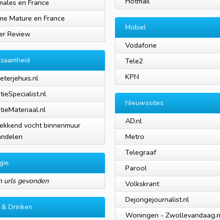
Hotmail
ales en France
e Mature en France
Mobiel
er Review
Vodafone
rzaamheid
Tele2
KPN
eterjehuis.nl
tieSpecialist.nl
Nieuwssites
atieMateriaal.nl
AD.nl
ekkend vocht binnenmuur
andelen
Metro
Telegraaf
gie
Parool
 urls gevonden
Volkskrant
Dejongejournalist.nl
 & Drinken
Woningen - Zwollevandaag.n